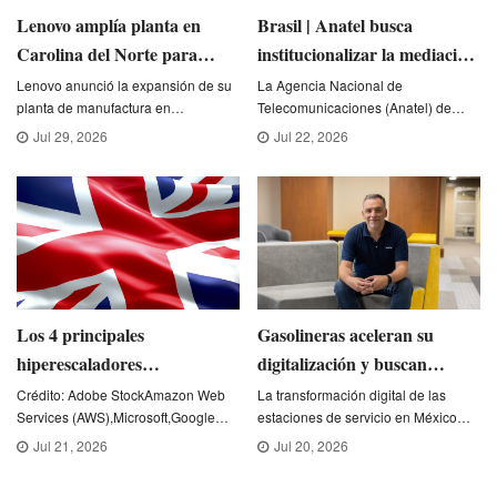
Lenovo amplía planta en
Brasil | Anatel busca
Carolina del Norte para
institucionalizar la mediación
elevar producción de
de conflictos regulatorios
Lenovo anunció la expansión de su
La Agencia Nacional de
planta de manufactura en
Telecomunicaciones (Anatel) de
servidores de IA
Whitsett,Carolina del Norte,Estados
Brasil inició una nueva etapa de la
Jul 29, 2026
Jul 22, 2026
Unidos,con el objetivo de
discusión sobre la creación del
incrementar la producción de
Centro de Mediación y Soluciones
servidores y responder al
Consensuadas (CEMESC),una
crecimiento de la de
estructura pro
Los 4 principales
Gasolineras aceleran su
hiperescaladores
digitalización y buscan
estadounidenses son
reducir el uso de efectivo:
Crédito: Adobe StockAmazon Web
La transformación digital de las
Services (AWS),Microsoft,Google
estaciones de servicio en México
designados como terceros
NetPay
Cloud y Oracle,los cuatro más
está entrando en una nueva etapa.
Jul 21, 2026
Jul 20, 2026
críticos para el sistema
grandes hiperescaladores de
Después de años enfocados en
financiero del Reino Unido
Estados Unidos y a nivel
automatizar operaciones e