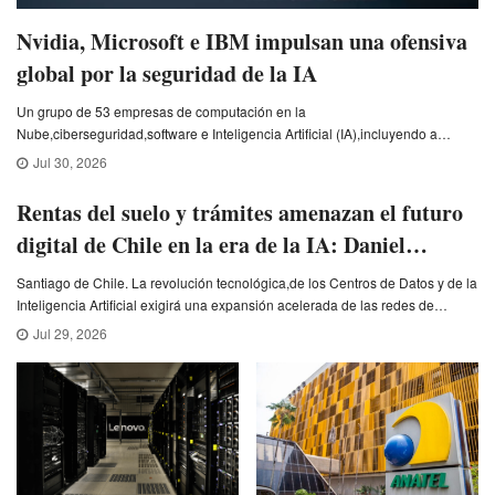
Nvidia, Microsoft e IBM impulsan una ofensiva
global por la seguridad de la IA
Un grupo de 53 empresas de computación en la
Nube,ciberseguridad,software e Inteligencia Artificial (IA),incluyendo a
Nvidia y Microsoft,anunciaron la creación de la Open Secure AI Alliance,una
Jul 30, 2026
ini
Rentas del suelo y trámites amenazan el futuro
digital de Chile en la era de la IA: Daniel
Gurovich
Santiago de Chile. La revolución tecnológica,de los Centros de Datos y de la
Inteligencia Artificial exigirá una expansión acelerada de las redes de
telecomunicaciones en Chile,pero los elevados
Jul 29, 2026