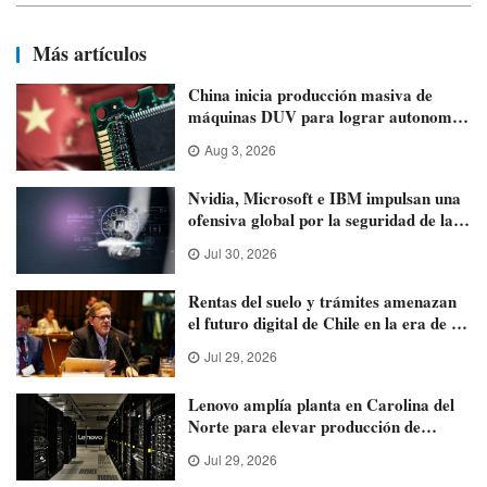
global,serán designados como
incorporar terminales de pago,el
Terceros Críticos (C
sector
Más artículos
China inicia producción masiva de
máquinas DUV para lograr autonomía
en chips
Aug 3, 2026
Nvidia, Microsoft e IBM impulsan una
ofensiva global por la seguridad de la
IA
Jul 30, 2026
Rentas del suelo y trámites amenazan
el futuro digital de Chile en la era de la
IA: Daniel Gurovich
Jul 29, 2026
Lenovo amplía planta en Carolina del
Norte para elevar producción de
servidores de IA
Jul 29, 2026