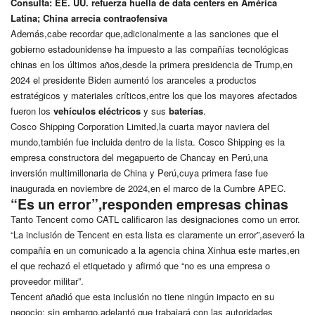
Consulta:
EE. UU. refuerza huella de data centers en América
Latina; China arrecia contraofensiva
Además,cabe recordar que,adicionalmente a las sanciones que el
gobierno estadounidense ha impuesto a las compañías tecnológicas
chinas en los últimos años,desde la primera presidencia de Trump,en
2024 el presidente Biden aumentó los aranceles a productos
estratégicos y materiales críticos,entre los que los mayores afectados
fueron los
vehículos eléctricos
y sus
baterías
.
Cosco Shipping Corporation Limited,la cuarta mayor naviera del
mundo,también fue incluida dentro de la lista. Cosco Shipping es la
empresa constructora del megapuerto de Chancay en Perú,una
inversión multimillonaria de China y Perú,cuya primera fase fue
inaugurada en noviembre de 2024,en el marco de la Cumbre APEC.
“Es un error”,responden empresas chinas
Tanto Tencent como CATL calificaron las designaciones como un error.
“La inclusión de Tencent en esta lista es claramente un error”,aseveró la
compañía en un comunicado a la agencia china Xinhua este martes,en
el que rechazó el etiquetado y afirmó que “no es una empresa o
proveedor militar”.
Tencent añadió que esta inclusión no tiene ningún impacto en su
negocio; sin embargo,adelantó que trabajará con las autoridades