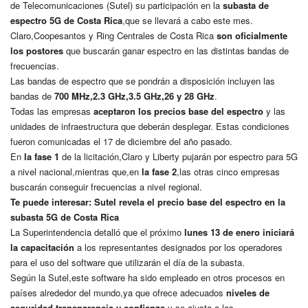
de Telecomunicaciones (Sutel) su participación en la
subasta de
espectro 5G de Costa Rica
,que se llevará a cabo este mes.
Claro,Coopesantos y Ring Centrales de Costa Rica
son oficialmente
los postores
que buscarán ganar espectro en las distintas bandas de
frecuencias.
Las bandas de espectro que se pondrán a disposición incluyen las
bandas de
700 MHz,2.3 GHz,3.5 GHz,26 y 28 GHz
.
Todas las empresas
aceptaron los precios base del espectro
y las
unidades de infraestructura que deberán desplegar. Estas condiciones
fueron comunicadas el 17 de diciembre del año pasado.
En
la fase 1
de la licitación,Claro y Liberty pujarán por espectro para 5G
a nivel nacional,mientras que,en
la fase 2
,las otras cinco empresas
buscarán conseguir frecuencias a nivel regional.
Te puede interesar:
Sutel revela el precio base del espectro en la
subasta 5G de Costa Rica
La Superintendencia detalló que el próximo
lunes 13 de enero iniciará
la capacitación
a los representantes designados por los operadores
para el uso del software que utilizarán el día de la subasta.
Según la Sutel,este software ha sido empleado en otros procesos en
países alrededor del mundo,ya que ofrece adecuados
niveles de
seguridad,transparencia y confianza
,y se ajusta a las