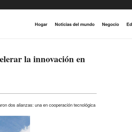
Sobrerregulación amenaz
Hogar
Noticias del mundo
Negocio
Ed
Gremios coinciden en que C
Liberty Ne
elerar la innovación en
aron dos alianzas: una en cooperación tecnológica