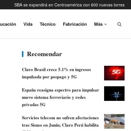
SBA se expandirá en Centroamérica con 600 nuevas torres
a la inversión en infraestructura digital, advierte industria chilena
Darío Genua deja la Secretaría de Innovación de Argentina
ucación
Vida
Técnico
Fabricación
Más
hile debe pasar de Data Hub a potencia de cómputo, IA y servicios
tworks y CanTV lanzan cable submarino entre Venezuela y Curazao
digitales
Recomendar
Claro Brasil crece 5.1% en ingresos
impulsada por pospago y 5G
España reasigna espectro para impulsar
nuevo sistema ferroviario y redes
privadas 5G
Servicios telecom no sufren afectaciones
tras Sismo en Junín; Claro Perú habilita