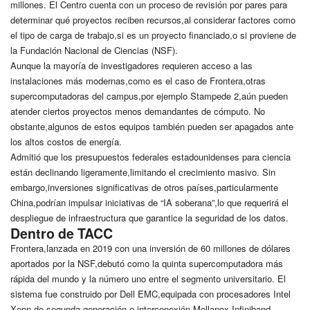
millones. El Centro cuenta con un proceso de revisión por pares para
determinar qué proyectos reciben recursos,al considerar factores como
el tipo de carga de trabajo,si es un proyecto financiado,o si proviene de
la Fundación Nacional de Ciencias (NSF).
Aunque la mayoría de investigadores requieren acceso a las
instalaciones más modernas,como es el caso de Frontera,otras
supercomputadoras del campus,por ejemplo Stampede 2,aún pueden
atender ciertos proyectos menos demandantes de cómputo. No
obstante,algunos de estos equipos también pueden ser apagados ante
los altos costos de energía.
Admitió que los presupuestos federales estadounidenses para ciencia
están declinando ligeramente,limitando el crecimiento masivo. Sin
embargo,inversiones significativas de otros países,particularmente
China,podrían impulsar iniciativas de “IA soberana”,lo que requerirá el
despliegue de infraestructura que garantice la seguridad de los datos.
Dentro de TACC
Frontera,lanzada en 2019 con una inversión de 60 millones de dólares
aportados por la NSF,debutó como la quinta supercomputadora más
rápida del mundo y la número uno entre el segmento universitario. El
sistema fue construido por Dell EMC,equipada con procesadores Intel
Xeon de segunda generación e interconexión Mellanox Infiniband.