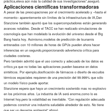
práctica,eleva aún más la calidad de sus investigaciones”,aseguró.
Aplicaciones científicas transformadoras
A pesar de las preocupaciones por el crecimiento acelerado y –hasta el
momento– aparentemente sin límites de la infraestructura de IA,Dan
Stanzione también apuntó que los supercomputadores están generando
avances notables. Desde el TACC se han realizado simulaciones de
cosmología que han modelado la evolución del universo desde el Big
Bang hasta hoy. Asimismo,modelos de predicción de tsunamis
entrenados con 10 millones de horas de GPUs pueden ahora hacer
inferencias en un segundo,proporcionando advertencia crítica para
ciudades costeras.
Pero también advirtió que el uso correcto y adecuado de los datos es
crítico,ya que no todas las aplicaciones pueden basarse en datos
sintéticos. Por ejemplo,dosificación de fármacos o diseño de escudos
térmicos espaciales requieren de una precisión del 99.999% que sólo
un modelo físico puede aportar.
Stanzione espera que haya un crecimiento sostenido mas no explosivo
en los próximos años. La industria de IA será enorme,como lo es
Internet hoy,pero la volatilidad es inevitable. “Con regulación adecuada
podemos construir una industria saludable alrededor de esto. No tiene
que ser un desastre ambiental”,afirmó.